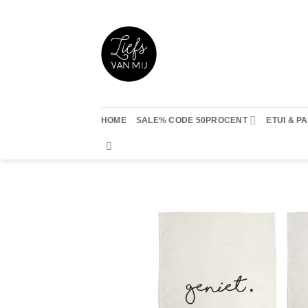
Ga
naar
inhoud
HOME
SALE% CODE 50PROCENT
ETUI & 