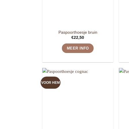
Paspoorthoesje bruin
€
22,50
MEER INFO
VOOR HEM