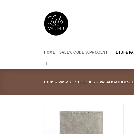
Ga
naar
inhoud
HOME
SALE% CODE 50PROCENT
ETUI & 
ETUIS & PASPOORTHOESJES
/
PASPOORTHOESJE