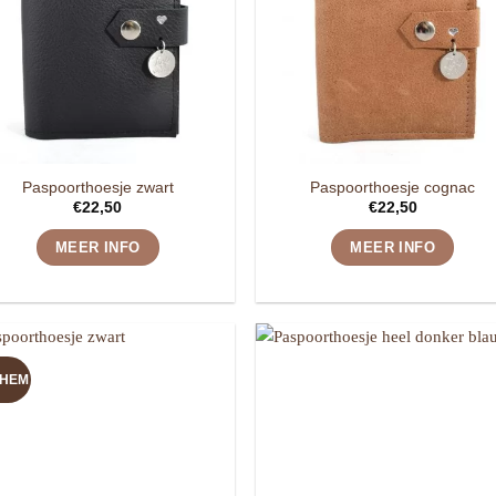
Paspoorthoesje zwart
Paspoorthoesje cognac
€
22,50
€
22,50
MEER INFO
MEER INFO
 HEM