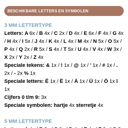
BESCHIKBARE LETTERS EN SYMBOLEN
3 MM LETTERTYPE
Letters:
A
6x /
B
4x /
C
2x /
D
4x /
E
6x /
F
4x /
G
4x
/
H
4x /
I
5x /
J
4x /
K
4x /
L
4x /
M
4x /
N
5x /
O
5x /
P
4x /
Q
2x /
R
5x /
S
4x /
T
5x /
U
4x /
V
4x /
W
3x /
X
2x /
Y
2x /
Z
4x
Speciale tekens:
&
1x /
!
1x /
@
1x /
'
1x /
#
1x /
.
2x /
-
2x
%
1x
Speciale letters:
É
1x /
Ë
1x /
Ä
1x /
Ü
1x /
Ö
1x
ï
1x
Cijfers 0 t/m 9:
3x
Speciale symbolen:
hartje
4x
sterretje
4x
5 MM LETTERTYPE