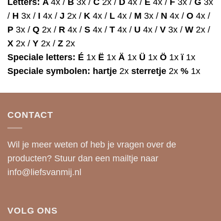
Letters:
A
4x /
B
3x /
C
2x /
D
4x /
E
4x /
F
3x /
G
3x
/
H
3x /
I
4x /
J
2x /
K
4x /
L
4x /
M
3x /
N
4x /
O
4x /
P
3x /
Q
2x /
R
4x /
S
4x /
T
4x /
U
4x /
V
3x /
W
2x /
X
2x /
Y
2x /
Z
2x
Speciale letters:
É
1x
Ë
1x
Ä
1x
Ü
1x
Ö
1x
ï
1x
Speciale symbolen:
hartje
2x
sterretje
2x
%
1x
CONTACT
Wil je meer weten of heb je vragen over de
producten? Stuur dan een mailtje naar
info@liefsvanmij.nl
VOLG ONS