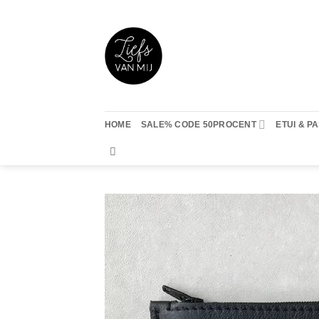
Ga
naar
inhoud
HOME
SALE% CODE 50PROCENT
ETUI & 