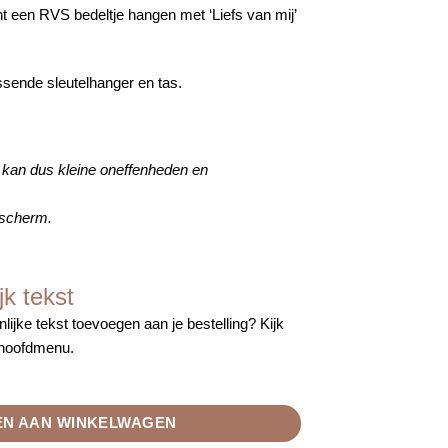
t een RVS bedeltje hangen met ‘Liefs van mij’
ssende sleutelhanger en tas.
n kan dus kleine oneffenheden en
 scherm.
jk tekst
lijke tekst toevoegen aan je bestelling? Kijk
 hoofdmenu.
t print aantal
N AAN WINKELWAGEN