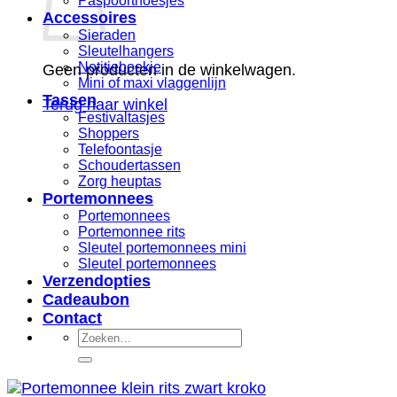
Paspoorthoesjes
Accessoires
Sieraden
Sleutelhangers
Notitieboekje
Geen producten in de winkelwagen.
Mini of maxi vlaggenlijn
Tassen
Terug naar winkel
Festivaltasjes
Shoppers
Telefoontasje
Schoudertassen
Zorg heuptas
Portemonnees
Portemonnees
Portemonnee rits
Sleutel portemonnees mini
Sleutel portemonnees
Verzendopties
Cadeaubon
Contact
Zoeken
naar: