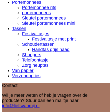
Portemonnees
Portemonnee rits
portemonnees
Sleutel portemonnees
Sleutel portemonnees mini
Tassen
Festivaltasjes
Festivaltasje met print
Schoudertassen
Handtas grijs naad
Shoppers
Telefoontasje
Zorg heuptas
Van papier
Verzendopties
Contact
Wil je meer weten of heb je vragen over de
producten? Stuur dan een mailtje naar
info@liefsvanmij.nl