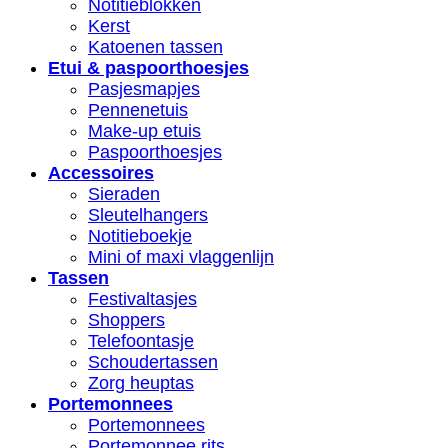
Notitieblokken
Kerst
Katoenen tassen
Etui & paspoorthoesjes
Pasjesmapjes
Pennenetuis
Make-up etuis
Paspoorthoesjes
Accessoires
Sieraden
Sleutelhangers
Notitieboekje
Mini of maxi vlaggenlijn
Tassen
Festivaltasjes
Shoppers
Telefoontasje
Schoudertassen
Zorg heuptas
Portemonnees
Portemonnees
Portemonnee rits