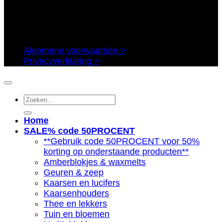
Algemene voorwaarden >
Privacyverklaring >
Zoeken
naar:
Home
SALE% code 50PROCENT
**Gebruik code 50PROCENT voor 50%
korting op onderstaande producten**
Amberblokjes & waxmelts
Geuren & zeep
Kaarsen en lucifers
Kaarsenhouders
Thee en lekkers
Tuin en bloemen