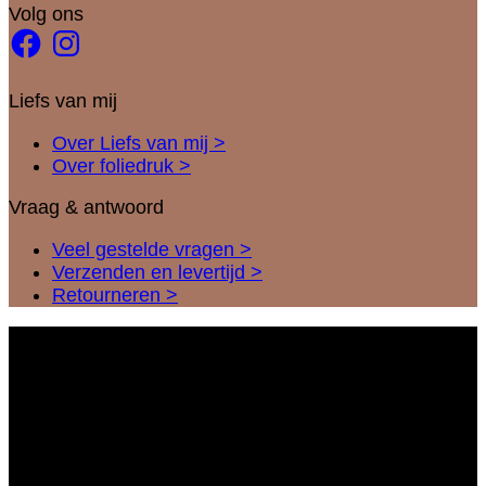
Volg ons
Facebook
Instagram
Liefs van mij
Over Liefs van mij >
Over foliedruk >
Vraag & antwoord
Veel gestelde vragen >
Verzenden en levertijd >
Retourneren >
I