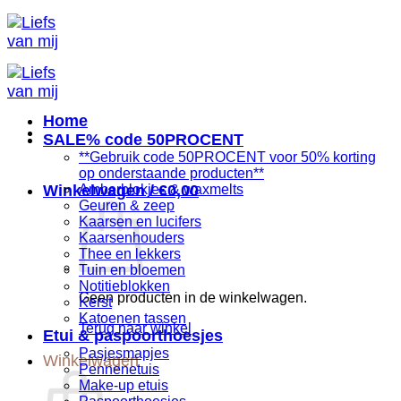
Ga
naar
inhoud
Home
SALE% code 50PROCENT
**Gebruik code 50PROCENT voor 50% korting
op onderstaande producten**
Winkelwagen /
Amberblokjes & waxmelts
€
0,00
Geuren & zeep
Kaarsen en lucifers
Kaarsenhouders
Thee en lekkers
Tuin en bloemen
Notitieblokken
Geen producten in de winkelwagen.
Kerst
Katoenen tassen
Terug naar winkel
Etui & paspoorthoesjes
Pasjesmapjes
Winkelwagen
Pennenetuis
Make-up etuis