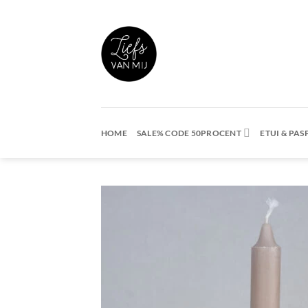
Ga
naar
inhoud
HOME
SALE% CODE 50PROCENT
ETUI & PA