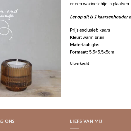
er een waxinelichtje in plaatsen.
Let op dit is 1 kaarsenhouder d
Prijs exclusief:
kaars
Kleur:
warm bruin
Materiaal:
glas
Formaat:
5,5×5,5x5cm
Uitverkocht
G ONS
LIEFS VAN MIJ