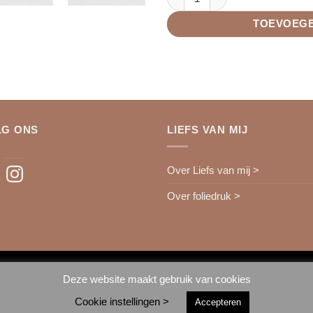
TOEVOEGE
LG ONS
LIEFS VAN MIJ
ebook
Instagram
Over Liefs van mij >
Over foliedruk >
IDeal
Deze website maakt gebruik van cookies
Cookie instellingen >
Accepteren
ALGEMENE VOORWAARDEN >
PRIVACYVERKLARING >