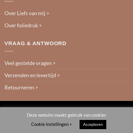
Over Liefs van mij >
Over foliedruk >
VRAAG & ANTWOORD
Veel gestelde vragen >
Verzenden en levertijd >
Retourneren >
IDeal
Deze website maakt gebruik van cookies
Cookie instellingen >
Accepteren
ALGEMENE VOORWAARDEN >
PRIVACYVERKLARING >