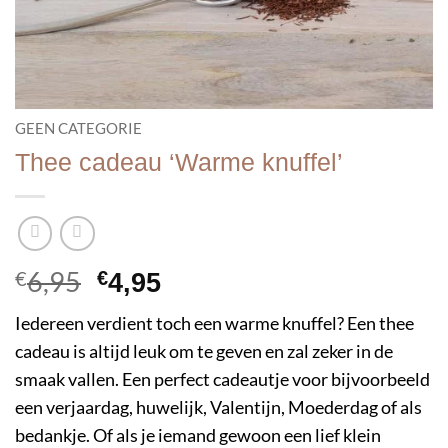
GEEN CATEGORIE
Thee cadeau ‘Warme knuffel’
€
6,95
Oorspronkelijke
Huidige
€
4,95
prijs
prijs
Iedereen verdient toch een warme knuffel? Een thee
was:
is:
cadeau is altijd leuk om te geven en zal zeker in de
€6,95.
€4,95.
smaak vallen. Een perfect cadeautje voor bijvoorbeeld
een verjaardag, huwelijk, Valentijn, Moederdag of als
bedankje. Of als je iemand gewoon een lief klein