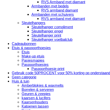
RVS Armband met diamant
Armbanden met bedels
RVS armband diamant
Armbanden met schuivers
RVS armband met diamant
Sleutelhangers
Sleutelhanger compliment
Sleutelhanger engel
Sleutelhanger print
Sleutelhanger voetbalclub
Cadeaubonnen
Etuis & paspoorthoesjes
Etuis
Make-up etuis
Pasjesmapjes
Paspoorthoesjes
Paspoorthoesje print
Gebruik code 50PROCENT voor 50% korting op onderstaand
Geen categorie
Huis & tuin
Amberblokjes & waxmelts
Borrelen & serveren
Geuren & zeepjes
kaarsen & lucifers
Kaarsenhouders
Katoenen tassen