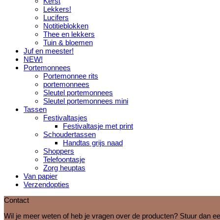
Kerst
Lekkers!
Lucifers
Notitieblokken
Thee en lekkers
Tuin & bloemen
Juf en meester!
NEW!
Portemonnees
Portemonnee rits
portemonnees
Sleutel portemonnees
Sleutel portemonnees mini
Tassen
Festivaltasjes
Festivaltasje met print
Schoudertassen
Handtas grijs naad
Shoppers
Telefoontasje
Zorg heuptas
Van papier
Verzendopties
Contact
Wil je meer weten of heb je vragen over de producten? Stuur dan ee