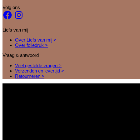
Volg ons
Facebook
Instagram
Liefs van mij
Over Liefs van mij >
Over foliedruk >
Vraag & antwoord
Veel gestelde vragen >
Verzenden en levertijd >
Retourneren >