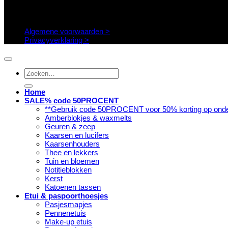
Algemene voorwaarden >
Privacyverklaring >
Zoeken
naar:
Home
SALE% code 50PROCENT
**Gebruik code 50PROCENT voor 50% korting op onde
Amberblokjes & waxmelts
Geuren & zeep
Kaarsen en lucifers
Kaarsenhouders
Thee en lekkers
Tuin en bloemen
Notitieblokken
Kerst
Katoenen tassen
Etui & paspoorthoesjes
Pasjesmapjes
Pennenetuis
Make-up etuis