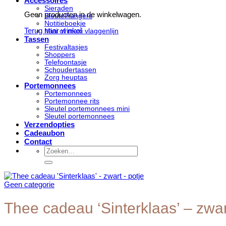
Accessoires
Sieraden
Geen producten in de winkelwagen.
Sleutelhangers
Notitieboekje
Terug naar winkel
Mini of maxi vlaggenlijn
Tassen
Festivaltasjes
Shoppers
Telefoontasje
Schoudertassen
Zorg heuptas
Portemonnees
Portemonnees
Portemonnee rits
Sleutel portemonnees mini
Sleutel portemonnees
Verzendopties
Cadeaubon
Contact
Zoeken
naar:
Geen categorie
Thee cadeau ‘Sinterklaas’ – zwar