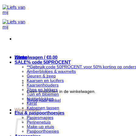
Ga
naar
inhoud
Home
Winkelwagen /
€
0,00
SALE% code 50PROCENT
**Gebruik code 50PROCENT voor 50% korting op onders
Amberblokjes & waxmelts
Geuren & zeep
Kaarsen en lucifers
Kaarsenhouders
Thee en lekkers
Geen producten in de winkelwagen.
Tuin en bloemen
Notitieblokken
Terug naar winkel
Kerst
Katoenen tassen
Winkelwagen
Etui & paspoorthoesjes
Pasjesmapjes
Pennenetuis
Make-up etuis
Paspoorthoesjes