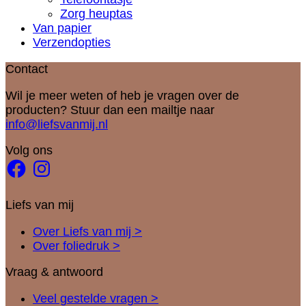
Zorg heuptas
Van papier
Verzendopties
Contact
Wil je meer weten of heb je vragen over de
producten? Stuur dan een mailtje naar
info@liefsvanmij.nl
Volg ons
Facebook
Instagram
Liefs van mij
Over Liefs van mij >
Over foliedruk >
Vraag & antwoord
Veel gestelde vragen >