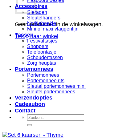
Paspoorthoesjes
Accessoires
Sieraden
Sleutelhangers
Notitieboekje
Geen producten in de winkelwagen.
Mini of maxi vlaggenlijn
Tassen
Terug naar winkel
Festivaltasjes
Shoppers
Telefoontasje
Schoudertassen
Zorg heuptas
Portemonnees
Portemonnees
Portemonnee rits
Sleutel portemonnees mini
Sleutel portemonnees
Verzendopties
Cadeaubon
Contact
Zoeken
naar: