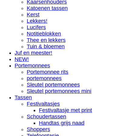
Kaarsenhouders
Katoenen tassen
Kerst
Lekkers!
Lucifers
Notitieblokken
Thee en lekkers
Tuin & bloemen
Juf en meester!
NEW!
Portemonnees
Portemonnee rits
portemonnees
Sleutel portemonnees
Sleutel portemonnees mini
Tassen
Festivaltasjes
Festivaltasje met print
Schoudertassen
Handtas grijs naad
Shoppers
Telefoontasje