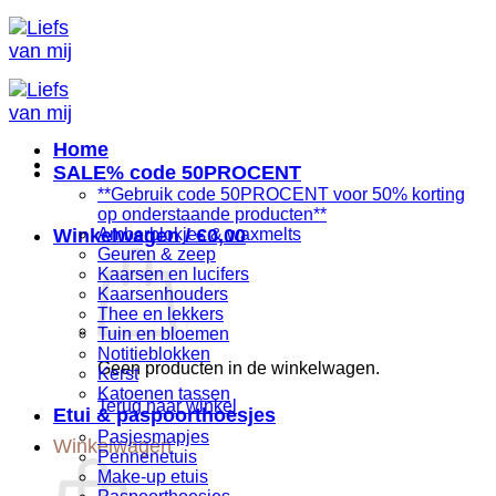
Ga
naar
inhoud
Home
SALE% code 50PROCENT
**Gebruik code 50PROCENT voor 50% korting
op onderstaande producten**
Winkelwagen /
Amberblokjes & waxmelts
€
0,00
Geuren & zeep
Kaarsen en lucifers
Kaarsenhouders
Thee en lekkers
Tuin en bloemen
Notitieblokken
Geen producten in de winkelwagen.
Kerst
Katoenen tassen
Terug naar winkel
Etui & paspoorthoesjes
Pasjesmapjes
Winkelwagen
Pennenetuis
Make-up etuis