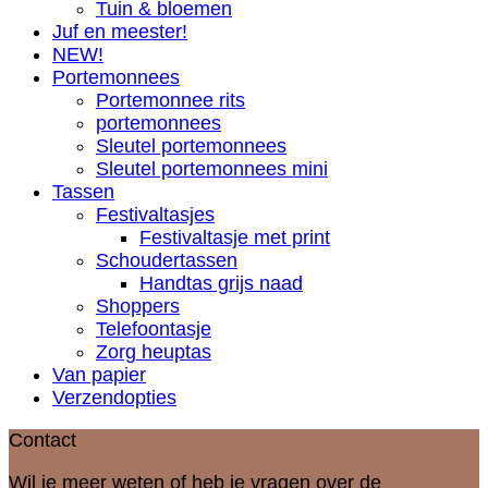
Tuin & bloemen
Juf en meester!
NEW!
Portemonnees
Portemonnee rits
portemonnees
Sleutel portemonnees
Sleutel portemonnees mini
Tassen
Festivaltasjes
Festivaltasje met print
Schoudertassen
Handtas grijs naad
Shoppers
Telefoontasje
Zorg heuptas
Van papier
Verzendopties
Contact
Wil je meer weten of heb je vragen over de