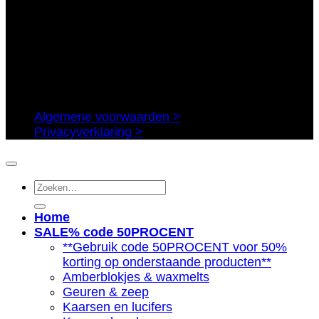
Algemene voorwaarden >
Privacyverklaring >
Zoeken
naar:
Home
SALE% code 50PROCENT
**Gebruik code 50PROCENT voor 50%
korting op onderstaande producten**
Amberblokjes & waxmelts
Geuren & zeep
Kaarsen en lucifers