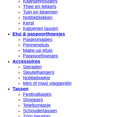
Kaarsenhouders
Thee en lekkers
Tuin en bloemen
Notitieblokken
Kerst
Katoenen tassen
Etui & paspoorthoesjes
Pasjesmapjes
Pennenetuis
Make-up etuis
Paspoorthoesjes
Accessoires
Sieraden
Sleutelhangers
Notitieboekje
Mini of maxi vlaggenlijn
Tassen
Festivaltasjes
Shoppers
Telefoontasje
Schoudertassen
Zorg heuptas