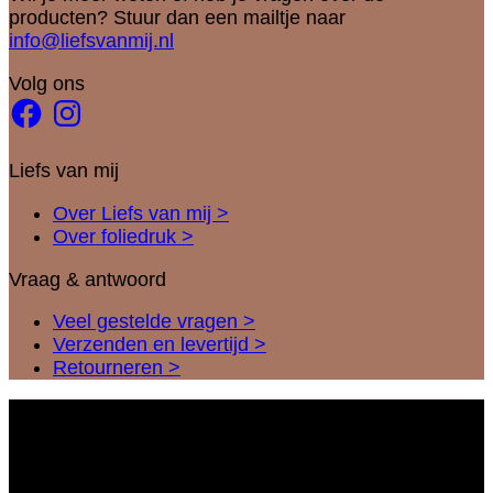
producten? Stuur dan een mailtje naar
info@liefsvanmij.nl
Volg ons
Facebook
Instagram
Liefs van mij
Over Liefs van mij >
Over foliedruk >
Vraag & antwoord
Veel gestelde vragen >
Verzenden en levertijd >
Retourneren >
I