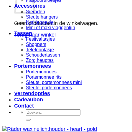
Paspoorthoesjes
Accessoires
Sieraden
Sleutelhangers
Notitieboekje
Geen producten in de winkelwagen.
Mini of maxi vlaggenlijn
Tassen
Terug naar winkel
Festivaltasjes
Shoppers
Telefoontasje
Schoudertassen
Zorg heuptas
Portemonnees
Portemonnees
Portemonnee rits
Sleutel portemonnees mini
Sleutel portemonnees
Verzendopties
Cadeaubon
Contact
Zoeken
naar: