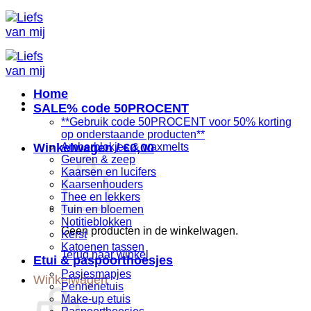
Ga
naar
inhoud
Home
SALE% code 50PROCENT
**Gebruik code 50PROCENT voor 50% korting
op onderstaande producten**
Winkelwagen /
Amberblokjes & waxmelts
€
0,00
Geuren & zeep
Kaarsen en lucifers
Kaarsenhouders
Thee en lekkers
Tuin en bloemen
Notitieblokken
Geen producten in de winkelwagen.
Kerst
Katoenen tassen
Terug naar winkel
Etui & paspoorthoesjes
Pasjesmapjes
Winkelwagen
Pennenetuis
Make-up etuis