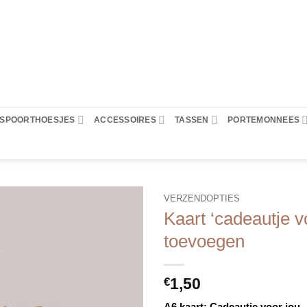
PASPOORTHOESJES
ACCESSOIRES
TASSEN
PORTEMONNEES
VERZENDOPTIES
Kaart ‘cadeautje v
toevoegen
1,50
€
A6 kaart: Cadeautje voor jou