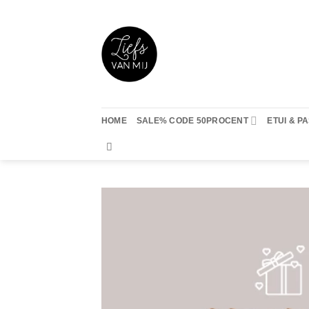
Ga
naar
inhoud
HOME
SALE% CODE 50PROCENT
ETUI & 