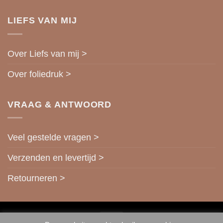
LIEFS VAN MIJ
Over Liefs van mij >
Over foliedruk >
VRAAG & ANTWOORD
Veel gestelde vragen >
Verzenden en levertijd >
Retourneren >
IDeal