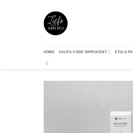
Ga
naar
inhoud
HOME
SALE% CODE 50PROCENT
ETUI & 