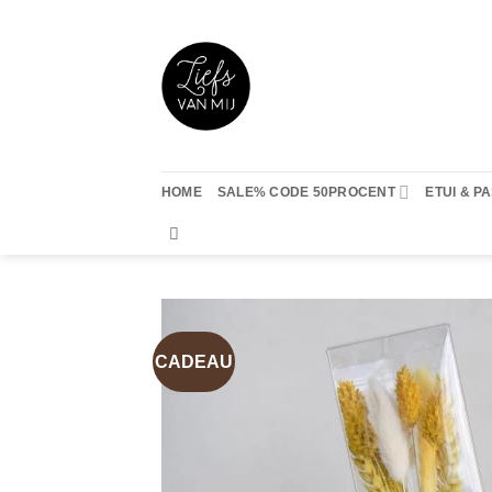
Ga
naar
inhoud
HOME
SALE% CODE 50PROCENT
ETUI & 
CADEAU