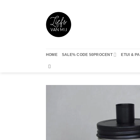
Ga
naar
inhoud
HOME
SALE% CODE 50PROCENT
ETUI & 