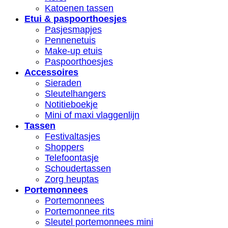
Katoenen tassen
Etui & paspoorthoesjes
Pasjesmapjes
Pennenetuis
Make-up etuis
Paspoorthoesjes
Accessoires
Sieraden
Sleutelhangers
Notitieboekje
Mini of maxi vlaggenlijn
Tassen
Festivaltasjes
Shoppers
Telefoontasje
Schoudertassen
Zorg heuptas
Portemonnees
Portemonnees
Portemonnee rits
Sleutel portemonnees mini