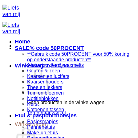
Ga
naar
inhoud
Home
SALE% code 50PROCENT
**Gebruik code 50PROCENT voor 50% korting
op onderstaande producten**
Winkelwagen /
Amberblokjes & waxmelts
€
0,00
Geuren & zeep
Kaarsen en lucifers
Kaarsenhouders
Thee en lekkers
Tuin en bloemen
Notitieblokken
Geen producten in de winkelwagen.
Kerst
Katoenen tassen
Terug naar winkel
Etui & paspoorthoesjes
Pasjesmapjes
Winkelwagen
Pennenetuis
Make-up etuis