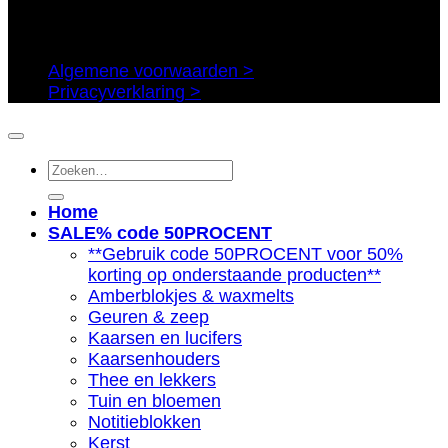
Algemene voorwaarden >
Privacyverklaring >
Zoeken
naar:
Home
SALE% code 50PROCENT
**Gebruik code 50PROCENT voor 50%
korting op onderstaande producten**
Amberblokjes & waxmelts
Geuren & zeep
Kaarsen en lucifers
Kaarsenhouders
Thee en lekkers
Tuin en bloemen
Notitieblokken
Kerst