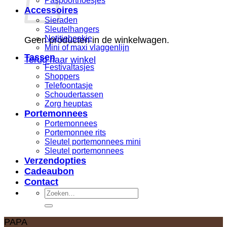
Paspoorthoesjes
Accessoires
Sieraden
Sleutelhangers
Notitieboekje
Geen producten in de winkelwagen.
Mini of maxi vlaggenlijn
Tassen
Terug naar winkel
Festivaltasjes
Shoppers
Telefoontasje
Schoudertassen
Zorg heuptas
Portemonnees
Portemonnees
Portemonnee rits
Sleutel portemonnees mini
Sleutel portemonnees
Verzendopties
Cadeaubon
Contact
Zoeken
naar:
PAPA