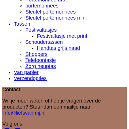
portemonnees
Sleutel portemonnees
Sleutel portemonnees mini
Tassen
Festivaltasjes
Festivaltasje met print
Schoudertassen
Handtas grijs naad
Shoppers
Telefoontasje
Zorg heuptas
Van papier
Verzendopties
Contact
Wil je meer weten of heb je vragen over de
producten? Stuur dan een mailtje naar
info@liefsvanmij.nl
Volg ons