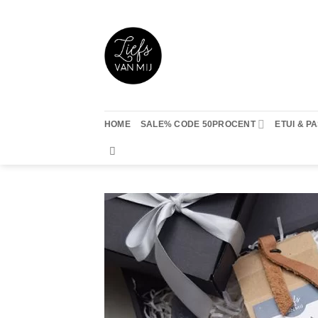
Ga
naar
inhoud
HOME
SALE% CODE 50PROCENT
ETUI & 