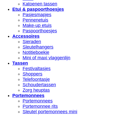
Katoenen tassen
Etui & paspoorthoesjes
Pasjesmapjes
Pennenetuis
Make-up etuis
Paspoorthoesjes
Accessoires
Sieraden
Sleutelhangers
Notitieboekje
Mini of maxi vlaggenlijn
Tassen
Festivaltasjes
Shoppers
Telefoontasje
Schoudertassen
Zorg heuptas
Portemonnees
Portemonnees
Portemonnee rits
Sleutel portemonnees mini