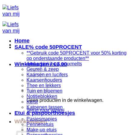
Ga
naar
inhoud
Home
SALE% code 50PROCENT
**Gebruik code 50PROCENT voor 50% korting
op onderstaande producten**
Winkelwagen /
Amberblokjes & waxmelts
€
0,00
Geuren & zeep
Kaarsen en lucifers
Kaarsenhouders
Thee en lekkers
Tuin en bloemen
Notitieblokken
Geen producten in de winkelwagen.
Kerst
Katoenen tassen
Terug naar winkel
Etui & paspoorthoesjes
Pasjesmapjes
Winkelwagen
Pennenetuis
Make-up etuis