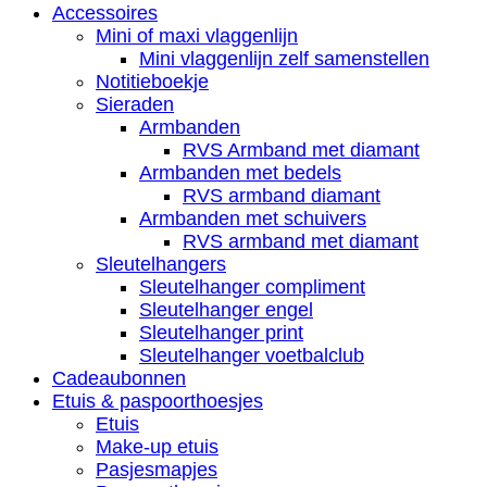
Accessoires
Mini of maxi vlaggenlijn
Mini vlaggenlijn zelf samenstellen
Notitieboekje
Sieraden
Armbanden
RVS Armband met diamant
Armbanden met bedels
RVS armband diamant
Armbanden met schuivers
RVS armband met diamant
Sleutelhangers
Sleutelhanger compliment
Sleutelhanger engel
Sleutelhanger print
Sleutelhanger voetbalclub
Cadeaubonnen
Etuis & paspoorthoesjes
Etuis
Make-up etuis
Pasjesmapjes