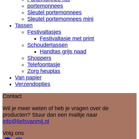
portemonnees
Sleutel portemonnees
Sleutel portemonnees mini
Tassen
Festivaltasjes
Festivaltasje met print
Schoudertassen
Handtas grijs naad
Shoppers
Telefoontasje
Zorg heuptas
Van papier
Verzendopties
Contact
Wil je meer weten of heb je vragen over de
producten? Stuur dan een mailtje naar
info@liefsvanmij.nl
Volg ons
Facebook
Instagram