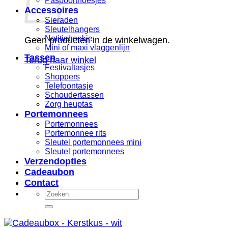
Paspoorthoesjes
Accessoires
Sieraden
Sleutelhangers
Notitieboekje
Geen producten in de winkelwagen.
Mini of maxi vlaggenlijn
Tassen
Terug naar winkel
Festivaltasjes
Shoppers
Telefoontasje
Schoudertassen
Zorg heuptas
Portemonnees
Portemonnees
Portemonnee rits
Sleutel portemonnees mini
Sleutel portemonnees
Verzendopties
Cadeaubon
Contact
Zoeken
naar: