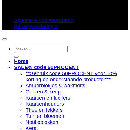
Algemene voorwaarden >
Privacyverklaring >
Zoeken
naar:
Home
SALE% code 50PROCENT
**Gebruik code 50PROCENT voor 50%
korting op onderstaande producten**
Amberblokjes & waxmelts
Geuren & zeep
Kaarsen en lucifers
Kaarsenhouders
Thee en lekkers
Tuin en bloemen
Notitieblokken
Kerst