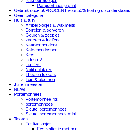
Paspoorthoesjes
Paspoorthoesje print
Gebruik code 50PROCENT voor 50% korting op onderstaand
Geen categorie
Huis & tuin
Amberblokjes & waxmelts
Borrelen & serveren
Geuren & zeepjes
kaarsen & lucifers
Kaarsenhouders
Katoenen tassen
Kerst
Lekkers!
Lucifers
Notitieblokken
Thee en lekkers
Tuin & bloemen
Juf en meester!
NEW!
Portemonnees
Portemonnee rits
portemonnees
Sleutel portemonnees
Sleutel portemonnees mini
Tassen
Festivaltasjes
Festivaltasje met print