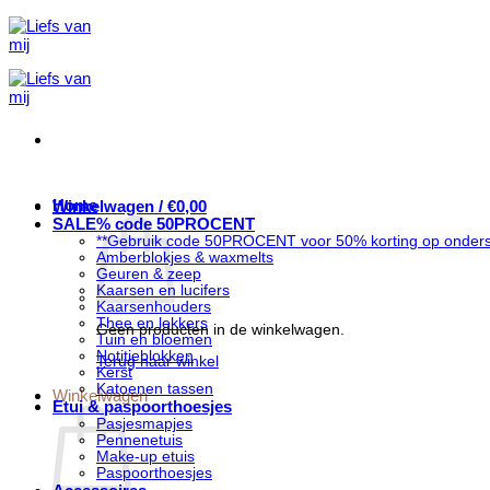
Ga
naar
inhoud
Home
Winkelwagen /
€
0,00
SALE% code 50PROCENT
**Gebruik code 50PROCENT voor 50% korting op onders
Amberblokjes & waxmelts
Geuren & zeep
Kaarsen en lucifers
Kaarsenhouders
Thee en lekkers
Geen producten in de winkelwagen.
Tuin en bloemen
Notitieblokken
Terug naar winkel
Kerst
Katoenen tassen
Winkelwagen
Etui & paspoorthoesjes
Pasjesmapjes
Pennenetuis
Make-up etuis
Paspoorthoesjes