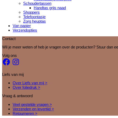
Schoudertassen
Handtas grijs naad
Shoppers
Telefoontasje
Zorg heuptas
Van papier
Verzendopties
Contact
Wil je meer weten of heb je vragen over de producten? Stuur dan ee
Volg ons
Facebook
Instagram
Liefs van mij
Over Liefs van mij >
Over foliedruk >
Vraag & antwoord
Veel gestelde vragen >
Verzenden en levertijd >
Retourneren >