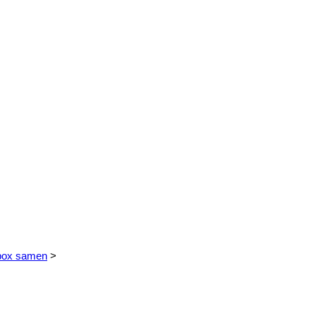
 box samen
>