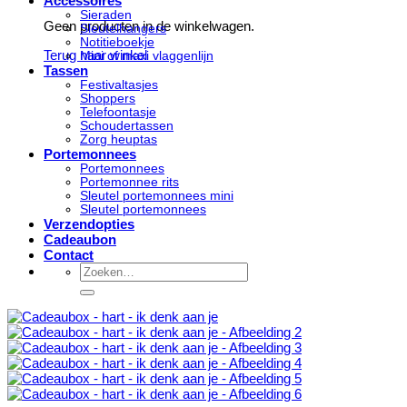
Accessoires
Sieraden
Geen producten in de winkelwagen.
Sleutelhangers
Notitieboekje
Terug naar winkel
Mini of maxi vlaggenlijn
Tassen
Festivaltasjes
Shoppers
Telefoontasje
Schoudertassen
Zorg heuptas
Portemonnees
Portemonnees
Portemonnee rits
Sleutel portemonnees mini
Sleutel portemonnees
Verzendopties
Cadeaubon
Contact
Zoeken
naar: