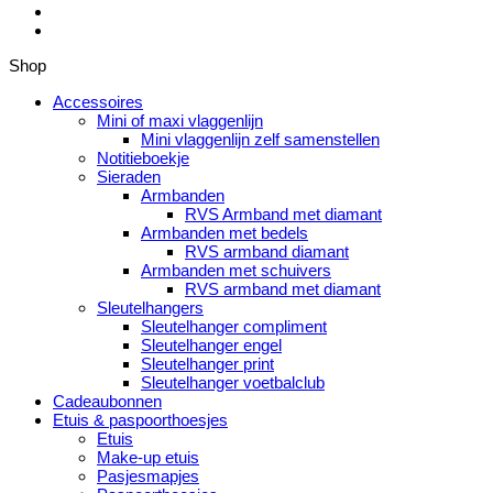
Shop
Accessoires
Mini of maxi vlaggenlijn
Mini vlaggenlijn zelf samenstellen
Notitieboekje
Sieraden
Armbanden
RVS Armband met diamant
Armbanden met bedels
RVS armband diamant
Armbanden met schuivers
RVS armband met diamant
Sleutelhangers
Sleutelhanger compliment
Sleutelhanger engel
Sleutelhanger print
Sleutelhanger voetbalclub
Cadeaubonnen
Etuis & paspoorthoesjes
Etuis
Make-up etuis
Pasjesmapjes