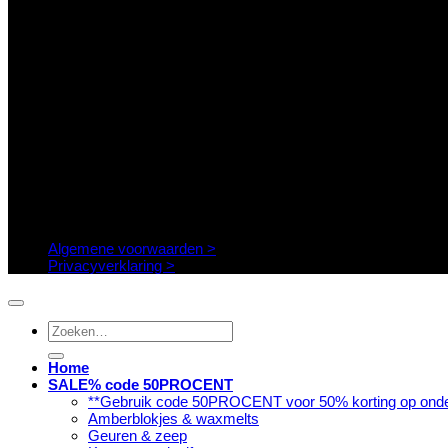
Algemene voorwaarden >
Privacyverklaring >
Zoeken
naar:
Home
SALE% code 50PROCENT
**Gebruik code 50PROCENT voor 50% korting op onde
Amberblokjes & waxmelts
Geuren & zeep