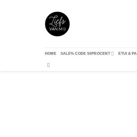
Ga
naar
inhoud
HOME
SALE% CODE 50PROCENT
ETUI & 