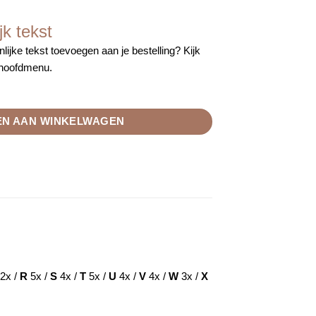
jk tekst
lijke tekst toevoegen aan je bestelling? Kijk
 hoofdmenu.
tal
N AAN WINKELWAGEN
2x /
R
5x /
S
4x /
T
5x /
U
4x /
V
4x /
W
3x /
X