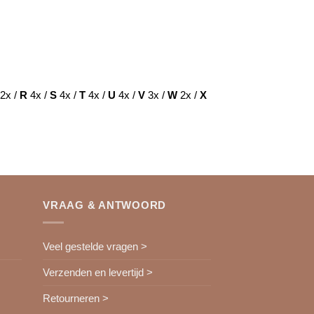
2x /
R
4x /
S
4x /
T
4x /
U
4x /
V
3x /
W
2x /
X
VRAAG & ANTWOORD
Veel gestelde vragen >
Verzenden en levertijd >
Retourneren >