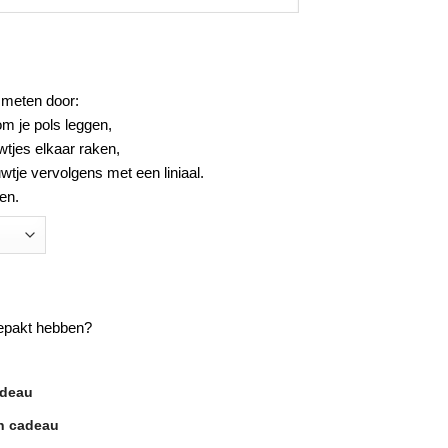
 meten door:
m je pols leggen,
wtjes elkaar raken,
wtje vervolgens met een liniaal.
len.
ngepakt hebben?
adeau
en cadeau