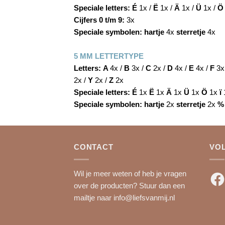
Speciale letters:
É
1x /
Ë
1x /
Ä
1x /
Ü
1x /
Cijfers 0 t/m 9:
3x
Speciale symbolen:
hartje
4x
sterretje
4x
5 MM LETTERTYPE
Letters:
A
4x /
B
3x /
C
2x /
D
4x /
E
4x /
F
3x
2x /
Y
2x /
Z
2x
Speciale letters:
É
1x
Ë
1x
Ä
1x
Ü
1x
Ö
1x
ï
Speciale symbolen:
hartje
2x
sterretje
2x
CONTACT
VO
Wil je meer weten of heb je vragen
Fac
over de producten? Stuur dan een
mailtje naar
info@liefsvanmij.nl