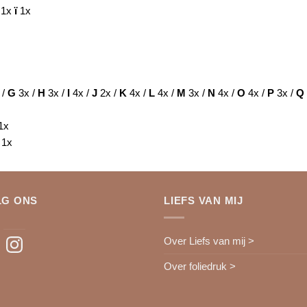
Ö
1x
ï
1x
 /
G
3x /
H
3x /
I
4x /
J
2x /
K
4x /
L
4x /
M
3x /
N
4x /
O
4x /
P
3x /
Q
1x
%
1x
LG ONS
LIEFS VAN MIJ
ebook
Instagram
Over Liefs van mij >
Over foliedruk >