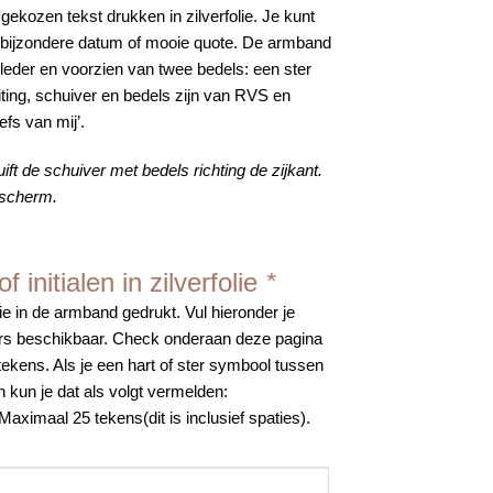
kozen tekst drukken in zilverfolie. Je kunt
, bijzondere datum of mooie quote. De armband
eder en voorzien van twee bedels: een ster
ting, schuiver en bedels zijn van RVS en
iefs van mij’.
uift de schuiver met bedels richting de zijkant.
 scherm.
 initialen in zilverfolie
*
ie in de armband gedrukt. Vul hieronder je
etters beschikbaar. Check onderaan deze pagina
tekens. Als je een hart of ster symbool tussen
an kun je dat als volgt vermelden:
. Maximaal 25 tekens(dit is inclusief spaties).