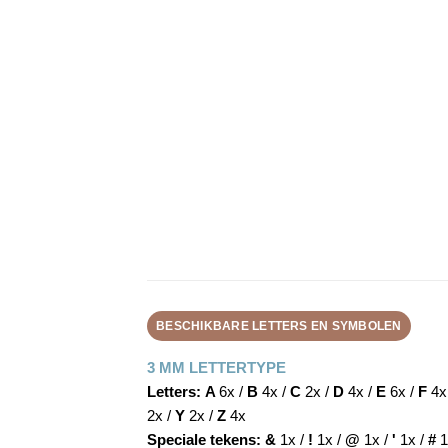
BESCHIKBARE LETTERS EN SYMBOLEN
3 MM LETTERTYPE
Letters:
A
6x /
B
4x /
C
2x /
D
4x /
E
6x /
F
4x
2x /
Y
2x /
Z
4x
Speciale tekens:
&
1x /
!
1x /
@
1x /
'
1x /
#
1