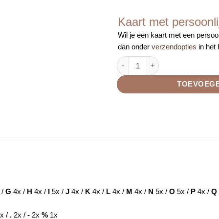
Kaart met persoonli
Wil je een kaart met een persoon
dan onder
verzendopties
in het
Grijze armband met bedels aan
TOEVOEGE
 /
G
4x /
H
4x /
I
5x /
J
4x /
K
4x /
L
4x /
M
4x /
N
5x /
O
5x /
P
4x /
Q
x /
.
2x /
-
2x
%
1x