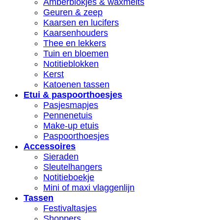
Amberblokjes & waxmelts
Geuren & zeep
Kaarsen en lucifers
Kaarsenhouders
Thee en lekkers
Tuin en bloemen
Notitieblokken
Kerst
Katoenen tassen
Etui & paspoorthoesjes
Pasjesmapjes
Pennenetuis
Make-up etuis
Paspoorthoesjes
Accessoires
Sieraden
Sleutelhangers
Notitieboekje
Mini of maxi vlaggenlijn
Tassen
Festivaltasjes
Shoppers