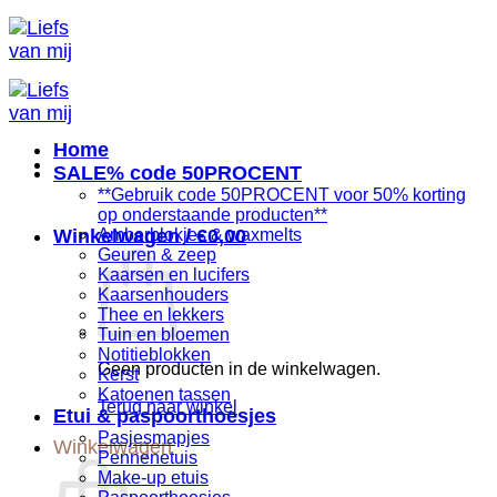
Ga
naar
inhoud
Home
SALE% code 50PROCENT
**Gebruik code 50PROCENT voor 50% korting
op onderstaande producten**
Winkelwagen /
Amberblokjes & waxmelts
€
0,00
Geuren & zeep
Kaarsen en lucifers
Kaarsenhouders
Thee en lekkers
Tuin en bloemen
Notitieblokken
Geen producten in de winkelwagen.
Kerst
Katoenen tassen
Terug naar winkel
Etui & paspoorthoesjes
Pasjesmapjes
Winkelwagen
Pennenetuis
Make-up etuis