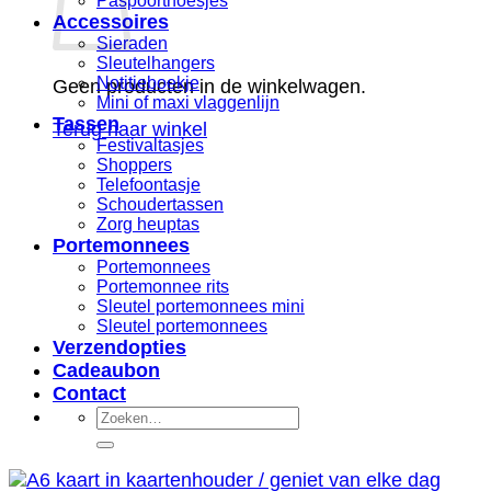
Paspoorthoesjes
Accessoires
Sieraden
Sleutelhangers
Notitieboekje
Geen producten in de winkelwagen.
Mini of maxi vlaggenlijn
Tassen
Terug naar winkel
Festivaltasjes
Shoppers
Telefoontasje
Schoudertassen
Zorg heuptas
Portemonnees
Portemonnees
Portemonnee rits
Sleutel portemonnees mini
Sleutel portemonnees
Verzendopties
Cadeaubon
Contact
Zoeken
naar: